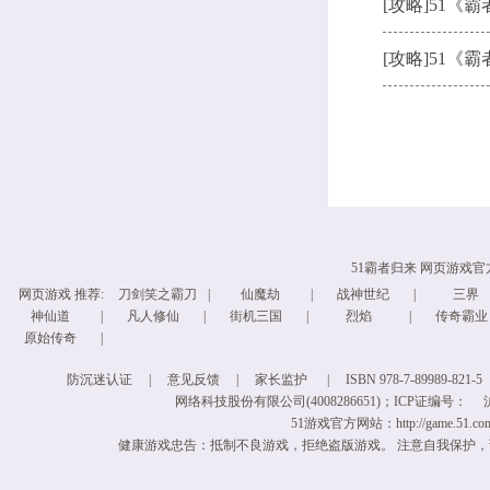
[攻略]
51《
[攻略]
51《
51霸者归来 网页游戏
网页游戏
推荐:
刀剑笑之霸刀
|
仙魔劫
|
战神世纪
|
三界
神仙道
|
凡人修仙
|
街机三国
|
烈焰
|
传奇霸业
原始传奇
|
防沉迷认证
|
意见反馈
|
家长监护
|
ISBN 978-7-89989-821-5
网络科技股份有限公司(4008286651)；ICP证编号：
沪
51游戏官方网站：http://game.51.com/ 
健康游戏忠告：抵制不良游戏，拒绝盗版游戏。 注意自我保护，