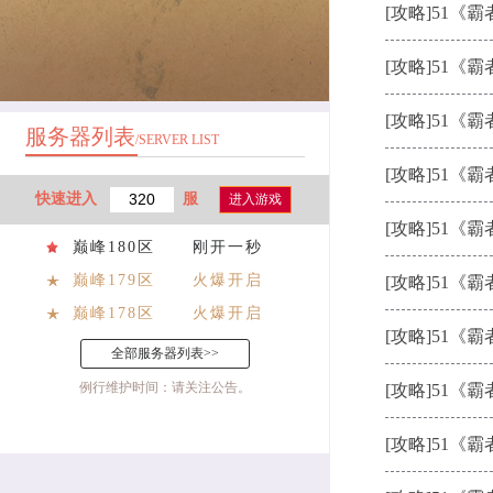
[攻略]
51《
[攻略]
51《
[攻略]
51《
服务器列表
/SERVER LIST
[攻略]
51《
快速进入
服
进入游戏
[攻略]
51《
巅峰180区
刚开一秒
巅峰179区
火爆开启
[攻略]
51《
巅峰178区
火爆开启
[攻略]
51《
全部服务器列表>>
例行维护时间：请关注公告。
[攻略]
51《
[攻略]
51《