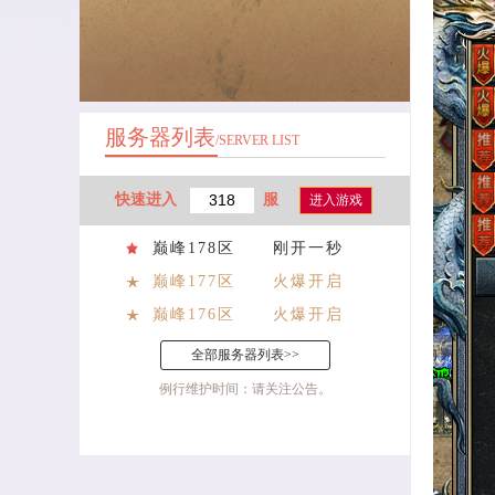
服务器列表
/SERVER LIST
快速进入
服
进入游戏
巅峰178区
刚开一秒
巅峰177区
火爆开启
巅峰176区
火爆开启
全部服务器列表>>
例行维护时间：请关注公告。